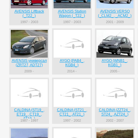
AVENSIS Liftback
AVENSIS Station
AVENSIS VERSO
(_T22_)
Wagon (_T22_)
(_CLM2_, _ACM2_)
1997 - 2003
1997 - 2003
2001 - 2009
AVENSIS универсал
AYGO (PAB4_,
AYGO (WNB1_,
(ZRT27, ADT27)
KGB4_)
KGB1_)
2009 -
2014 -
2005 -
CALDINA (ST19_,
CALDINA (ST21_,
CALDINA (ZZT24_,
ET19_, CT19_,
CT21_, AT21_)
ST24_, AZT24_)
AT19_)
1987 - 1997
1997 - 2002
2002 - 2007