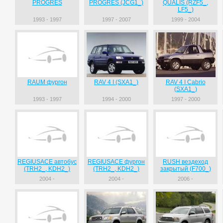
PROGRES
PROGRES (JCG1_)
QUALIS (RZF5_,
LF5_)
1993 - 1997
1997 - 2007
1999 - 2004
RAUM фургон
RAV 4 I (SXA1_)
RAV 4 I Cabrio
(SXA1_)
1993 - 1997
1994 - 2000
1997 - 2000
REGIUSACE автобус
REGIUSACE фургон
RUSH вездеход
(TRH2_, KDH2_)
(TRH2_, KDH2_)
закрытый (F700_)
2004 -
2004 -
2006 -