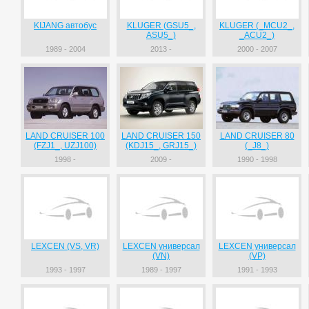
KIJANG автобус
KLUGER (GSU5_,
KLUGER (_MCU2_,
ASU5_)
_ACU2_)
1989 - 2004
2013 -
2000 - 2007
LAND CRUISER 100
LAND CRUISER 150
LAND CRUISER 80
(FZJ1_, UZJ100)
(KDJ15_, GRJ15_)
(_J8_)
1998 -
2009 -
1990 - 1998
LEXCEN (VS, VR)
LEXCEN универсал
LEXCEN универсал
(VN)
(VP)
1993 - 1997
1989 - 1997
1991 - 1993