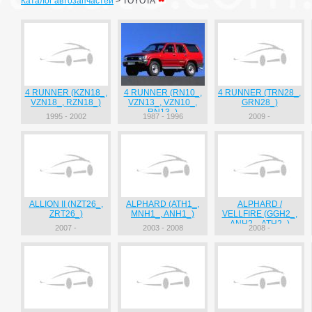
Каталог автозапчастей
>
TOYOTA
4 RUNNER (KZN18_,
4 RUNNER (RN10_,
4 RUNNER (TRN28_,
VZN18_, RZN18_)
VZN13_, VZN10_,
GRN28_)
RN13_)
1995 - 2002
1987 - 1996
2009 -
ALLION II (NZT26_,
ALPHARD (ATH1_,
ALPHARD /
ZRT26_)
MNH1_, ANH1_)
VELLFIRE (GGH2_,
ANH2_, ATH2_)
2007 -
2003 - 2008
2008 -