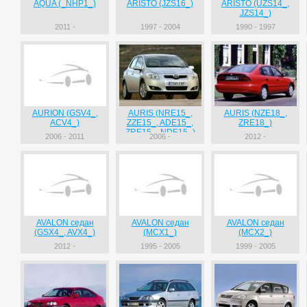
AQUA (_NHP1_)
ARISTO (JZS16_)
ARISTO (UZS14_,
JZS14_)
2011 -
1997 - 2004
1990 - 1997
AURION (GSV4_,
AURIS (NRE15_,
AURIS (NZE18_,
ACV4_)
ZZE15_, ADE15_,
ZRE18_)
ZRE15_, NDE15_)
2006 - 2011
2006 -
2012 -
AVALON седан
AVALON седан
AVALON седан
(GSX4_, AVX4_)
(MCX1_)
(MCX2_)
2012 -
1995 - 2005
1999 - 2005