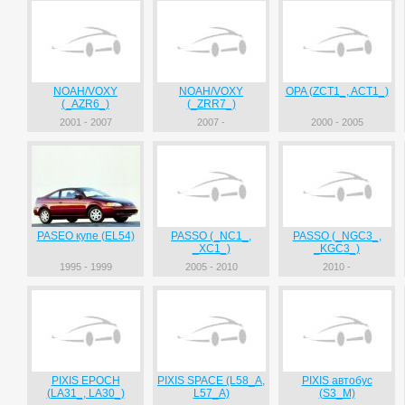
NOAH/VOXY
NOAH/VOXY
OPA (ZCT1_, ACT1_)
(_AZR6_)
(_ZRR7_)
2001 - 2007
2007 -
2000 - 2005
PASEO купе (EL54)
PASSO (_NC1_,
PASSO (_NGC3_,
_XC1_)
_KGC3_)
1995 - 1999
2005 - 2010
2010 -
PIXIS EPOCH
PIXIS SPACE (L58_A,
PIXIS автобус
(LA31_, LA30_)
L57_A)
(S3_M)