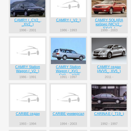
CAMRY (_CV2_,
CAMRY (_V2_)
CAMRY SOLARA
_XV2_)
кабрио (MCV2_,
SXV2_)
1996 - 2001
1986 - 1993
1999 - 2003
CAMRY Station
CAMRY Station
CAMRY седан
Wagon (_V2_)
Wagon (_XV1_,
(AVV5_, XV5_)
_CV1_, _V10)
1986 - 1991
1991 - 1997
2011 -
CARIBE седан
CARIBE универсал
CARINA E (_T19_)
1993 - 1994
1994 - 2003
1992 - 1997