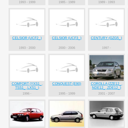
1993 - 1999
1985 - 1989
1989 - 1993
CELSIOR (UCF2_)
CELSIOR (UCF3_)
CENTURY (GZG5_)
1993 - 2000
2000 - 2006
1997 -
COMFORT (YXS1_,
CONQUEST (E90)
COROLLA (ZZE12_,
TSS1_, LXS1_)
NDE12_, ZDE12_)
1996 -
1995 - 1999
2001 - 2007