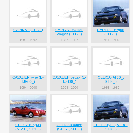
CARINA II (_T17_)
CARINA II Station
CARINA II седан
Wagon (_T17_)
(_T17_)
1987 - 1992
1987 - 1992
1987 - 1992
CAVALIER купе (E-
CAVALIER седан (E-
CELICA (AT16_,
TJG00_)
TJG00_)
ST16_)
1994 - 2000
1994 - 2000
1985 - 1989
CELICA кабрио
CELICA кабрио
CELICA купе (AT18_,
(AT20_, ST20_)
(ST16_, AT16_)
ST18_)