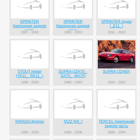
SPRINTER
SPRINTER
SPRINTER седан
Наклонная задняя
Наклонная задняя
(_E11_)
часть
часть
1987 - 1992
1992 - 2002
1991 - 2002
STOUT пикап
SUPRA (JZA70_,
SUPRA (JZA80)
(YK11_, RK11_)
GA70_, MA70)
1988 - 2000
1986 - 1993
1993 - 2002
TARAGO фургон
TAZZ (E9_)
TERCEL Наклонная
задняя часть
1989 - 2004
1996 - 2006
1986 - 1994