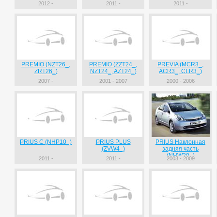
2012 -
2011 -
2011 -
PREMIO (NZT26_,
PREMIO (ZZT24_,
PREVIA (MCR3_,
ZRT26_)
NZT24_, AZT24_)
ACR3_, CLR3_)
2007 -
2001 - 2007
2000 - 2006
PRIUS C (NHP10_)
PRIUS PLUS
PRIUS Наклонная
(ZVW4_)
задняя часть
(NHW20_)
2011 -
2011 -
2003 - 2009