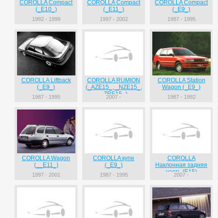
COROLLA Compact
COROLLA Compact
COROLLA Compact
(_E10_)
(_E11_)
(_E9_)
1992 - 1999
1997 - 2002
1987 - 1995
COROLLA Liftback
COROLLA RUMION
COROLLA Station
(_E9_)
(_AZE15_, _NZE15_,
Wagon (_E9_)
_ZRE15_)
1987 - 1995
2007 -
1987 - 1992
COROLLA Wagon
COROLLA купе
COROLLA
(__E11_)
(_E9_)
Наклонная задняя
часть (E15)
1997 - 2001
1987 - 1995
2007 -