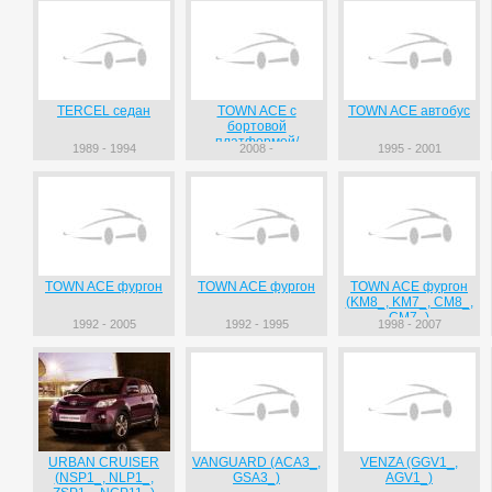
TERCEL седан
TOWN ACE c
TOWN ACE автобус
бортовой
платформой/
1989 - 1994
2008 -
1995 - 2001
ходовая часть (S4_)
TOWN ACE фургон
TOWN ACE фургон
TOWN ACE фургон
(KM8_, KM7_, CM8_,
CM7_)
1992 - 2005
1992 - 1995
1998 - 2007
URBAN CRUISER
VANGUARD (ACA3_,
VENZA (GGV1_,
(NSP1_, NLP1_,
GSA3_)
AGV1_)