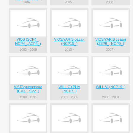
ZSP1_, NCP11_)
2007 -
2005 -
2008 -
VIOS (SCP4_,
VIOS/YARIS седан
VIOS/YARIS седан
NCP4_, AXP4_)
(NCP15_)
(ZSP9_, NCP9_)
2002 - 2008
2013 -
2007 -
VISTA универсал
WILL CYPHA
WILL Vi (NCP19_)
(CV2_, SV2_)
(NCP7_)
1988 - 1991
2001 - 2005
2000 - 2001