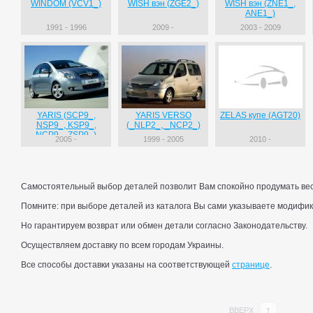
WINDOM (VCV1_)
WISH вэн (ZGE2_)
WISH вэн (ZNE1_,
ANE1_)
1991 - 1996
2009 -
2003 - 2009
YARIS (SCP9_,
YARIS VERSO
ZELAS купе (AGT20)
NSP9_, KSP9_,
(_NLP2_, _NCP2_)
NCP9_, ZSP9_)
2005 -
1999 - 2005
2010 -
Самостоятельный выбор деталей позволит Вам спокойно продумать весь
Помните: при выборе деталей из каталога Вы сами указываете модифик
Но гарантируем возврат или обмен детали согласно Законодательству.
Осуществляем доставку по всем городам Украины.
Все способы доставки указаны на соответствующей
странице
.
ВВЕРХ