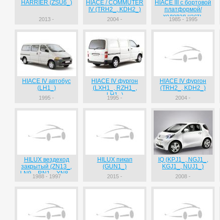
HARRIER (ZSU6_)
HIACE / COMMUTER
HIACE III c бортовой
IV (TRH2_, KDH2_)
платформой/
ходовая часть
2013 -
2004 -
1985 - 1995
(YH8_, LH8_)
HIACE IV автобус
HIACE IV фургон
HIACE IV фургон
(LH1_)
(LXH1_, RZH1_,
(TRH2_, KDH2_)
LH1_)
1995 -
1995 -
2004 -
HILUX вездеход
HILUX пикап
IQ (KPJ1_, NGJ1_,
закрытый (ZN13_,
(GUN1_)
KGJ1_, NUJ1_)
LN9_, RN1_, YN8_,
1988 - 1997
2015 -
2008 -
LN8_)