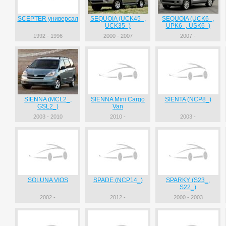
SCEPTER универсал
SEQUOIA (UCK45_,
SEQUOIA (UCK6_,
UCK35_)
UPK6_, USK6_)
1992 - 1996
2000 - 2007
2007 -
SIENNA (MCL2_,
SIENNA Mini Cargo
SIENTA (NCP8_)
GSL2_)
Van
2003 - 2010
2010 -
2003 -
SOLUNA VIOS
SPADE (NCP14_)
SPARKY (S23_,
S22_)
2002 -
2012 -
2000 - 2003