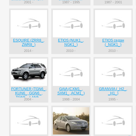
ходовая часть (KD_,
ходовая часть
2001 -
1987 - 1995
1987 - 2001
LY_, TRY2_, K
(LH8_)
ESQUIRE (ZRR8_,
ETIOS (NUK1_,
ETIOS седан
ZWR8_)
NGK1_)
(_NGK1_)
2014 -
2010 -
2010 -
FORTUNER (TGN6_,
GAIA (CXM1_,
GRANVIA (_H2_,
KUN6_, GGN6_,
SXM1_, ACM1_)
_H1_)
TGN5_, LAN5_,
2004 -
1998 - 2004
1995 -
KUN5_, GGN5_)