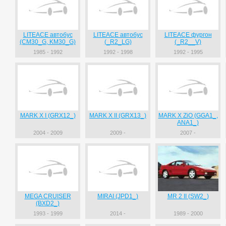
LITEACE автобус
LITEACE автобус
LITEACE фургон
(CM30_G, KM30_G)
(_R2_LG)
(_R2__V)
1985 - 1992
1992 - 1998
1992 - 1995
MARK X I (GRX12_)
MARK X II (GRX13_)
MARK X ZiO (GGA1_,
ANA1_)
2004 - 2009
2009 -
2007 -
MEGA CRUISER
MIRAI (JPD1_)
MR 2 II (SW2_)
(BXD2_)
1993 - 1999
2014 -
1989 - 2000