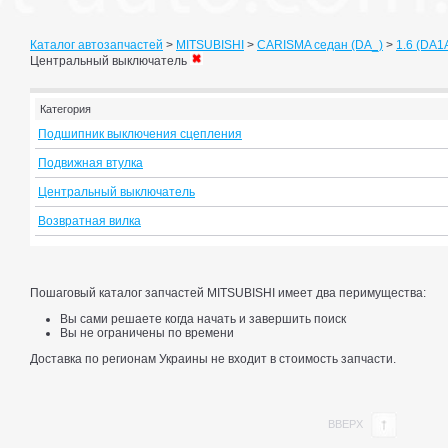
Каталог автозапчастей
>
MITSUBISHI
>
CARISMA седан (DA_)
>
1.6 (DA1A
Центральный выключатель
Категория
Подшипник выключения сцепления
Подвижная втулка
Центральный выключатель
Возвратная вилка
Пошаговый каталог запчастей MITSUBISHI имеет два перимущества:
Вы сами решаете когда начать и завершить поиск
Вы не ограничены по времени
Доставка по регионам Украины не входит в стоимость запчасти.
ВВЕРХ