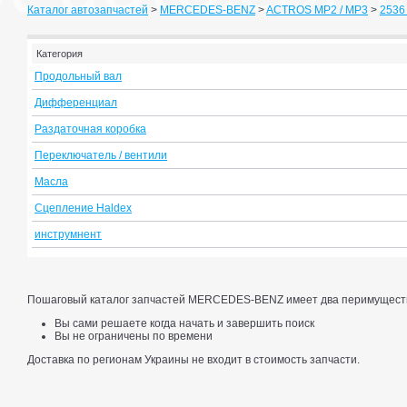
Каталог автозапчастей
>
MERCEDES-BENZ
>
ACTROS MP2 / MP3
>
2536 
Категория
Продольный вал
Дифференциал
Раздаточная коробка
Переключатель / вентили
Масла
Сцепление Haldex
инструмнент
Пошаговый каталог запчастей MERCEDES-BENZ имеет два перимущест
Вы сами решаете когда начать и завершить поиск
Вы не ограничены по времени
Доставка по регионам Украины не входит в стоимость запчасти.