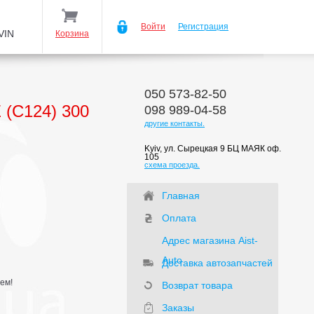
Войти
Регистрация
VIN
Корзина
050 573-82-50
(C124) 300
098 989-04-58
другие контакты.
Kyiv, ул. Сырецкая 9 БЦ МАЯК оф.
105
схема проезда.
Главная
Оплата
Адрес магазина Aist-
Auto
Доставка автозапчастей
ем!
Возврат товара
Заказы