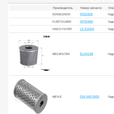
Производитель
Номер запчасти
Опи
P550309
DONALDSON
Гидр
HF35489
FLEETGUARD
Гидр
LE 6100/4
UNICO FILTER
Гидр
ELH4199
MECAFILTER
Гидр
034 046 0000
MEYLE
Гидр