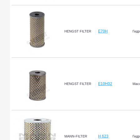
E70H
HENGST FILTER
Гидр
E10H02
HENGST FILTER
Масл
H 623
MANN-FILTER
Гидр