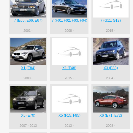
7 (E65, E66, E67)
7 (F01, F02, F03, F04)
7 (G11, G12)
2001 -
2008 -
2015 -
X1 (E84)
X1 (F48)
X3 (E83)
2009 -
2015 -
2004 -
X5 (E70)
X5 (F15, F85)
X6 (E71, E72)
2007 - 2013
2013 -
2008 -