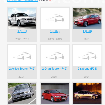
Каталог автозапчастей
>
BMW
1 (E81)
1 (E87)
1 (F20)
2006 - 2012
2003 - 2013
2010 -
2 Active Tourer (F45)
2 Gran Tourer (F46)
2 кабрио (F23)
2014 -
2015 -
2014 -