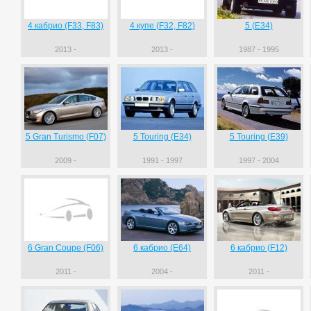
4 кабрио (F33, F83)
4 купе (F32, F82)
5 (E34)
2013 -
2013 -
1987 - 1995
5 Gran Turismo (F07)
5 Touring (E34)
5 Touring (E39)
2009 -
1991 - 1997
1997 - 2004
6 Gran Coupe (F06)
6 кабрио (E64)
6 кабрио (F12)
2011 -
2004 -
2011 -