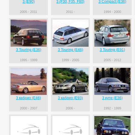
3 (E90)
3 (F30, F35, F80)
3 Compact (E36)
2005 - 2011
2011 -
1994 - 2000
3 Touring (E36)
3 Touring (E46)
3 Touring (E91)
1995 - 1999
1999 - 2005
2005 - 2012
3 кабрио (E46)
3 кабрио (E93)
3 купе (E36)
2000 - 2007
2006 -
1992 - 1999