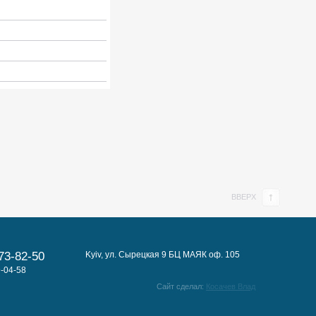
ВВЕРХ
73-82-50
Kyiv, ул. Сырецкая 9 БЦ МАЯК оф. 105
-04-58
Сайт сделал:
Косачев Влад