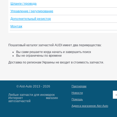
Шланги / провода
Управление / регулирование
Дополнительный резистор
Монтаж
Пошаговый каталог запчастей AUDI имеет два перимущества:
Вы сами решаете когда начать и завершить поиск
Вы не ограничены по времени
Доставка по регионам Украины не входит в стоимость запчасти.
© Aist-Auto 2013 - 2026
Партнерам
Новости
Любые запчасти для иномарок
Интернет магазин
Помощь
автозапчастей
Адреса магазинов Aist-Auto