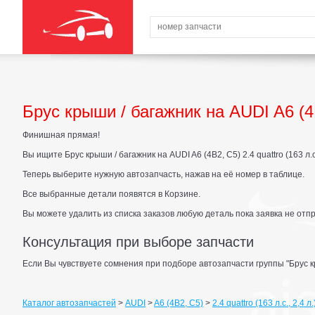
Брус крыши / багажник на AUDI A6 (4B2
Финишная прямая!
Вы ищите Брус крыши / багажник на AUDI A6 (4B2, C5) 2.4 quattro (163 л.с.,
Теперь выберите нужную автозапчасть, нажав на её номер в таблице.
Все выбранные детали появятся в Корзине.
Вы можете удалить из списка заказов любую деталь пока заявка не отп
Консультация при выборе запчасти
Если Вы чувствуете сомнения при подборе автозапчасти группы "Брус к
Каталог автозапчастей
>
AUDI
>
A6 (4B2, C5)
>
2.4 quattro (163 л.с., 2,4 л