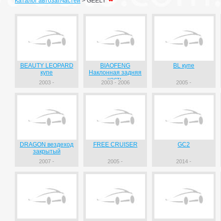
Каталог автозапчастей
>
GEELY
BEAUTY LEOPARD
BIAOFENG
BL купе
купе
Наклонная задняя
часть
2003 -
2003 - 2006
2005 -
DRAGON вездеход
FREE CRUISER
GC2
закрытый
2007 -
2005 -
2014 -